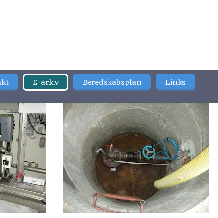
akt
E-arkiv
Beredskabsplan
Links