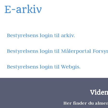
E-arkiv
Bestyrelsens login til arkiv.
Bestyrelsens login til Målerportal Forsy
Bestyrelsens login til Webgis.
Vide
Her finder du alme